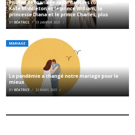
Photos de mariage royal dans les coulisses:
Kate Middleton et le prince William, la
princesse Diana et le prince Charles, plus
BY
BÉATRICE
13 JANVIER 2021
MARIAGE
La pandémie a changé notre mariage pour le
mieux
BY
BÉATRICE
22 MARS 2021