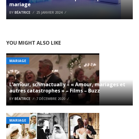
mariage
BY
BÉATRICE
25 JANVIER 2024
YOU MIGHT ALSO LIKE
MARIAGE
L’amour, schmactually – « Amour, mariages et
autres catastrophes » – Films – Buzz
BY
BÉATRICE
7 DÉCEMBRE 2020
MARIAGE