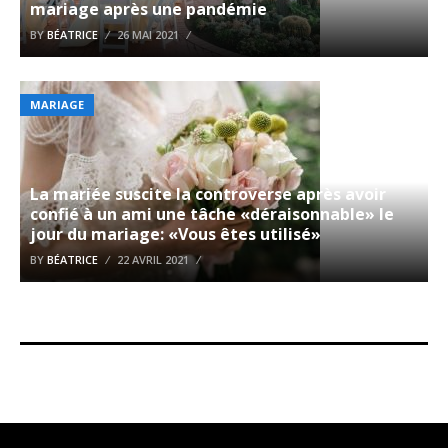
mariage après une pandémie
BY
BÉATRICE
26 MAI 2021
MARIAGE
La mariée suscite la controverse après avoir
confié à un ami une tâche «déraisonnable» le
jour du mariage: «Vous êtes utilisé»
BY
BÉATRICE
22 AVRIL 2021