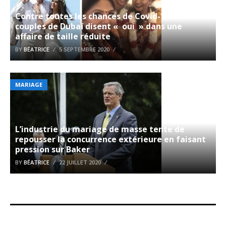
Contre toutes les chances de Covid-19, les
couples de Dubaï disent « oui » dans une
affaire de taille réduite
BY
BÉATRICE
5 SEPTEMBRE 2020
MARIAGE
L’industrie du mariage de masse tente de
repousser la concurrence extérieure en faisant
pression sur Baker
BY
BÉATRICE
22 JUILLET 2020