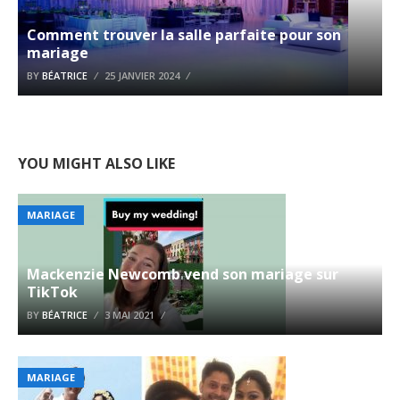
Comment trouver la salle parfaite pour son
mariage
BY
BÉATRICE
25 JANVIER 2024
YOU MIGHT ALSO LIKE
MARIAGE
Mackenzie Newcomb vend son mariage sur
TikTok
BY
BÉATRICE
3 MAI 2021
MARIAGE