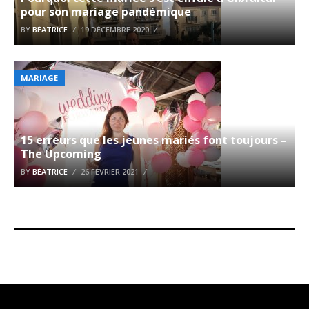
pour son mariage pandémique
BY
BÉATRICE
19 DÉCEMBRE 2020
MARIAGE
15 erreurs que les jeunes mariés font toujours –
The Upcoming
BY
BÉATRICE
26 FÉVRIER 2021