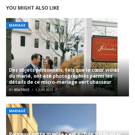
YOU MIGHT ALSO LIKE
MARIAGE
Des objets personnels, tels que le cœur violet
du marié, ont été photographiés parmi les
détails de ce micro-mariage vert chasseur
BY
BÉATRICE
1 JUIN 2021
MARIAGE
Pourquoi cette mariée s’est enfuie à Gibraltar