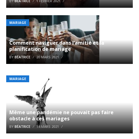
BY
BÉATRICE
1 FÉVRIER 2021
MARIAGE
Comment naviguer dans l’amitié et la
planification de mariage
BY
BÉATRICE
20 MARS 2021
MARIAGE
Même une pandémie ne pouvait pas faire
obstacle à ces mariages
BY
BÉATRICE
14 MARS 2021