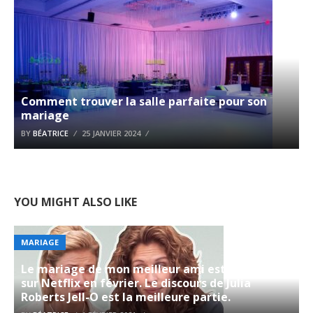
Comment trouver la salle parfaite pour son
mariage
BY
BÉATRICE
25 JANVIER 2024
YOU MIGHT ALSO LIKE
MARIAGE
Le mariage de mon meilleur ami est nouveau
sur Netflix en février. Le discours de Julia
Roberts Jell-O est la meilleure partie.