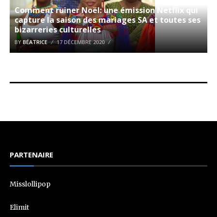
Comment ruiner Noël: une émission Netflix qui
capture la saison des mariages SA et toutes ses
bizarreries culturelles
BY
BÉATRICE
17 DÉCEMBRE 2020
PARTENAIRE
Misslollipop
Elimit