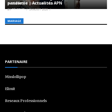
pandémie | Actualités APN
BY
BÉATRICE
21 OCTOBRE 2020
BY
BÉATRICE
24 AOÛT 2020
MARIAGE
PARTENAIRE
Misslollipop
Elimit
Reseaux Professionnels