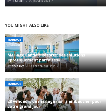
BY
BÉATRICE
25 JANVIER 2024
YOU MIGHT ALSO LIKE
MARIAGE
Mariage Sandals Resorts: des solutions
«pratiquement parfaites»
BY
BÉATRICE
16 SEPTEMBRE 2020
MARIAGE
28 vendeurs de mariage noir à embaucher pour
votre grand jour