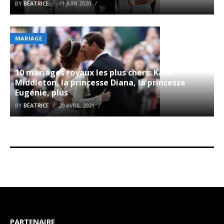
BY
BÉATRICE
11 JUIN 2020
MARIAGE
10 mariages royaux les plus chers: Kate
Middleton, la princesse Diana, la princesse
Eugénie, plus
BY
BÉATRICE
20 AVRIL 2021
PARTENAIRE