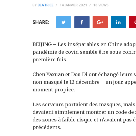
BY
BÉATRICE
14 JANVIER 2021
16 VIEWS
SHARE:
BEIJING – Les inséparables en Chine adopt
pandémie de covid semble être sous contrôl
première fois.
Chen Yaxuan et Dou Di ont échangé leurs 
non masqué le 12 décembre – un jour app
moment propice.
Les serveurs portaient des masques, mais le
devaient simplement montrer un code de sa
des zones à faible risque et n’avaient pas é
précédents.