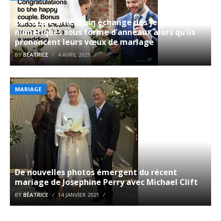
Un couple américain échange des jetons
numériques sous forme d’anneaux alors qu’ils
prononcent leurs vœux de mariage
BY
BÉATRICE
4 AVRIL 2021
MARIAGE
De nouvelles photos émergent du récent
mariage de Josephine Perry avec Michael Clift
BY
BÉATRICE
14 JANVIER 2021