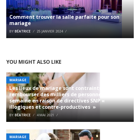
Comment trouver la salle parfaite pour son
mariage
BY
BÉATRICE
25 JANVIER 2024
YOU MIGHT ALSO LIKE
MARIAGE
Les lieux de mariage sont contraints de
rembourser des milliers de personnes par
semaine en raison de directives SNP «
illogiques et contre-productives »
BY
BÉATRICE
4 MAI 2021
MARIAGE