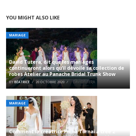
YOU MIGHT ALSO LIKE
MARIAGE
David Tutera, dit que les mariages
continueront alors qu’il dévoile sa collection de
robes Atelier au Panache Bridal Trunk Show
BY
BÉATRICE
20 OCTOBRE 2020
MARIAGE
Comment la créatrice Pnina Tornai a créé 2