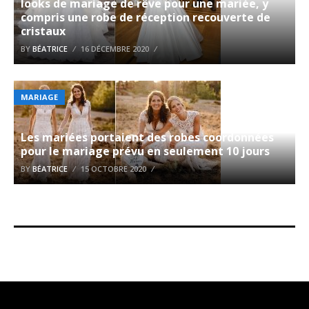
looks de mariage de rêve pour une mariée, y
compris une robe de réception recouverte de
cristaux
BY
BÉATRICE
16 DÉCEMBRE 2020
MARIAGE
Les mariées portaient des robes coordonnées
pour le mariage prévu en seulement 10 jours
BY
BÉATRICE
15 OCTOBRE 2020