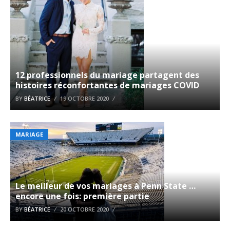
12 professionnels du mariage partagent des
histoires réconfortantes de mariages COVID
BY
BÉATRICE
19 OCTOBRE 2020
MARIAGE
Le meilleur de vos mariages à Penn State …
encore une fois: première partie
BY
BÉATRICE
20 OCTOBRE 2020