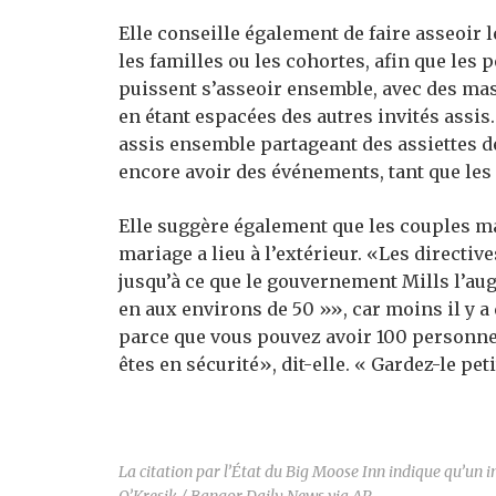
Elle conseille également de faire asseoir 
les familles ou les cohortes, afin que les
puissent s’asseoir ensemble, avec des masq
en étant espacées des autres invités assis.
assis ensemble partageant des assiettes 
encore avoir des événements, tant que les 
Elle suggère également que les couples mai
mariage a lieu à l’extérieur. «Les directiv
jusqu’à ce que le gouvernement Mills l’au
en aux environs de 50 »», car moins il y a 
parce que vous pouvez avoir 100 personnes
êtes en sécurité», dit-elle. « Gardez-le peti
La citation par l’État du Big Moose Inn indique qu’un in