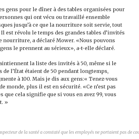
les gens pour le dîner à des tables organisées pour
 personnes qui ont vécu ou travaillé ensemble
ues jusqu’à ce que la nourriture soit servie, tout
 Il est révolu le temps des grandes tables d’invités
de nourriture, a déclaré Mower. «Nous pouvons
gens le prennent au sérieux», a-t-elle déclaré.
ntiennent la liste des invités à 50, même si le
es de l’État étaient de 50 pendant longtemps,
gmente à 100. Mais je dis aux gens:« Tenez-vous
de monde, plus il est en sécurité. «Ce n’est pas
 que cela signifie que si vous en avez 99, vous
t. »
specteur de la santé a constaté que les employés ne portaient pas de couvr