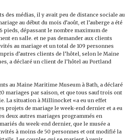
s des médias, il y avait peu de distance sociale au
riage au début du mois d’août, et l’auberge a été
e 6 pieds, dépassant le nombre maximum de
nt en salle. et ne pas demander aux clients
nvités au mariage et un total de 109 personnes
mpris d’autres clients de l’hôtel, selon le Maine
s, a déclaré un client de l’hôtel au Portland
nts au Maine Maritime Museum à Bath, a déclaré
0 mariages par saison, et que tous sauf trois ont
. La situation à Millinocket «a eu un effet
es projets de mariage le week-end dernier et a eu
 les deux autres mariages programmés en
s mariés du week-end dernier, que le musée a
invités à moins de 50 personnes et ont modifié la
ktails. Les couples qui se marient à venir