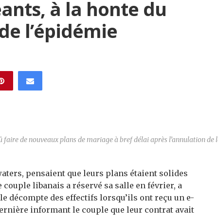
ants, à la honte du
 de l’épidémie
 faire de nouveaux plans de mariage à bref délai après l’annulation de l
aters, pensaient que leurs plans étaient solides
 couple libanais a réservé sa salle en février, a
t le décompte des effectifs lorsqu’ils ont reçu un e-
rnière informant le couple que leur contrat avait