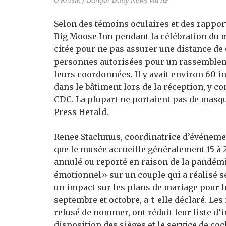
O’Kresik / Bangor Daily News via AP
Selon des témoins oculaires et des rapport
Big Moose Inn pendant la célébration du ma
citée pour ne pas assurer une distance d
personnes autorisées pour un rassembleme
leurs coordonnées. Il y avait environ 60 i
dans le bâtiment lors de la réception, y co
CDC. La plupart ne portaient pas de masque
Press Herald.
Renee Stachmus, coordinatrice d’événeme
que le musée accueille généralement 15 à 2
annulé ou reporté en raison de la pandémie
émotionnel» sur un couple qui a réalisé s
un impact sur les plans de mariage pour
septembre et octobre, a-t-elle déclaré. Le
refusé de nommer, ont réduit leur liste d’
disposition des sièges et le service de coc