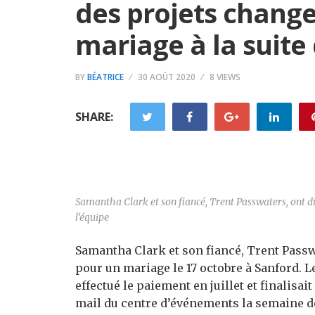
des projets change
mariage à la suite
BY
BÉATRICE
30 AOÛT 2020
8 VIEWS
SHARE:
Samantha Clark et son fiancé, Trent Passwaters, ont dû
l’équipe
Samantha Clark et son fiancé, Trent Passw
pour un mariage le 17 octobre à Sanford. Le
effectué le paiement en juillet et finalisai
mail du centre d’événements la semaine de