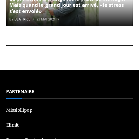
Mais quand le grand jour est arrivé, «le stress
s’est envolé»
BY
BÉATRICE
23 MAI 2021
PARTENAIRE
Misslollipop
Elimit