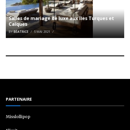
Salles de mariage de luxe aux îles Turques et
Caïques
BY
BÉATRICE
5 MAI 2021
PARTENAIRE
Misslollipop