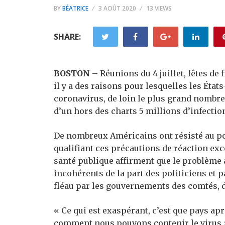
BY
BÉATRICE
3 AOÛT 2020
13 VIEWS
SHARE:
BOSTON
– Réunions du 4 juillet, fêtes de
il y a des raisons pour lesquelles les Éta
coronavirus, de loin le plus grand nombre
d’un hors des charts 5 millions d’infectio
De nombreux Américains ont résisté au por
qualifiant ces précautions de réaction exce
santé publique affirment que le problème 
incohérents de la part des politiciens et
fléau par les gouvernements des comtés, d
« Ce qui est exaspérant, c’est que pays ap
comment nous pouvons contenir le virus »