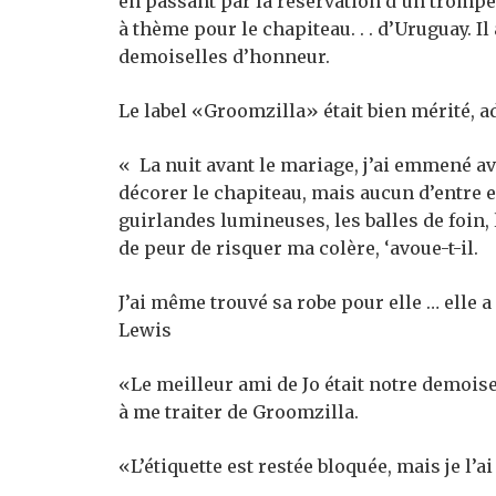
en passant par la réservation d’un trompe
à thème pour le chapiteau. . . d’Uruguay. I
demoiselles d’honneur.
Le label «Groomzilla» était bien mérité, a
« La nuit avant le mariage, j’ai emmené a
décorer le chapiteau, mais aucun d’entre eu
guirlandes lumineuses, les balles de foin, 
de peur de risquer ma colère, ‘avoue-t-il.
J’ai même trouvé sa robe pour elle … elle 
Lewis
«Le meilleur ami de Jo était notre demois
à me traiter de Groomzilla.
«L’étiquette est restée bloquée, mais je