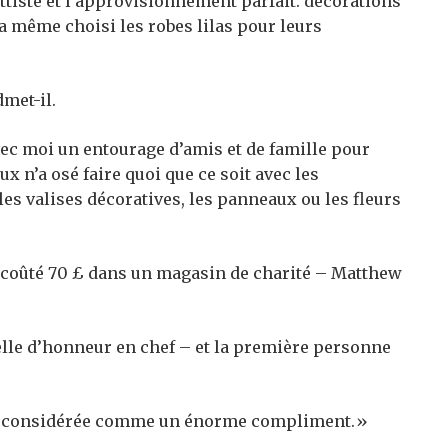
ttiste et l’approvisionnement parfait. décorations
l a même choisi les robes lilas pour leurs
dmet-il.
vec moi un entourage d’amis et de famille pour
x n’a osé faire quoi que ce soit avec les
les valises décoratives, les panneaux ou les fleurs
a coûté 70 £ dans un magasin de charité
– Matthew
elle d’honneur en chef – et la première personne
 l’ai considérée comme un énorme compliment.»