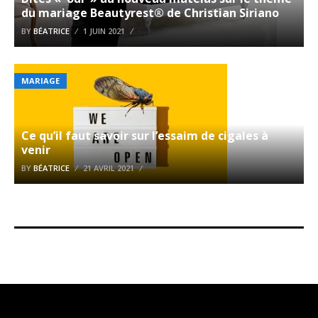
du mariage Beautyrest® de Christian Siriano
BY
BÉATRICE
1 JUIN 2021
MARIAGE
Ce qu’il faut savoir sur l’essaim de cigales à
venir
BY
BÉATRICE
21 AVRIL 2021