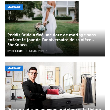
MARIAGE
Reddit Bride a fixé une date de mariage sans
enfant le jour de l’anniversaire de sa nièce –
SheKnows
BY
BÉATRICE
14 MAI 2021
MARIAGE
Dites « oui » au nouveau matelas sur le thème