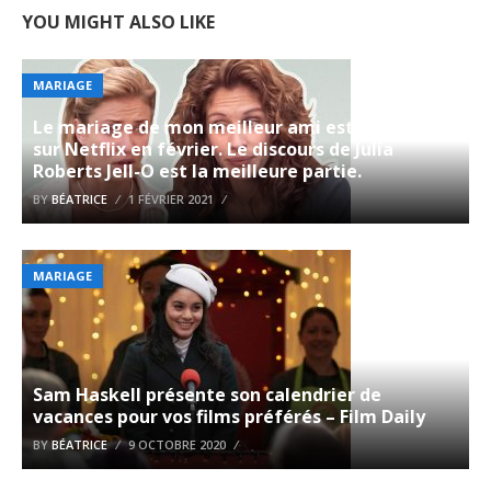
YOU MIGHT ALSO LIKE
MARIAGE
Le mariage de mon meilleur ami est nouveau
sur Netflix en février. Le discours de Julia
Roberts Jell-O est la meilleure partie.
BY
BÉATRICE
1 FÉVRIER 2021
MARIAGE
Sam Haskell présente son calendrier de
vacances pour vos films préférés – Film Daily
BY
BÉATRICE
9 OCTOBRE 2020