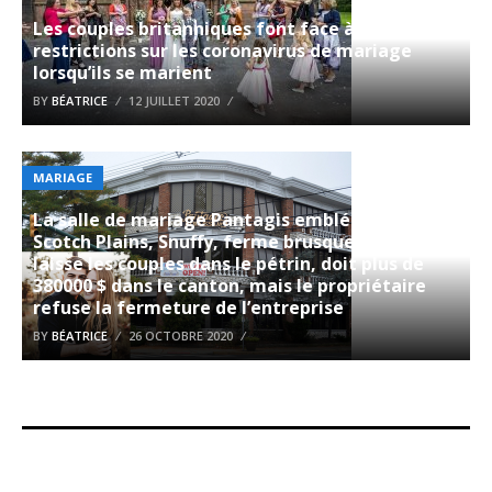
Les couples britanniques font face à des
restrictions sur les coronavirus de mariage
lorsqu’ils se marient
BY
BÉATRICE
12 JUILLET 2020
MARIAGE
La salle de mariage Pantagis emblématique de
Scotch Plains, Snuffy, ferme brusquement,
laisse les couples dans le pétrin, doit plus de
380000 $ dans le canton, mais le propriétaire
refuse la fermeture de l’entreprise
BY
BÉATRICE
26 OCTOBRE 2020