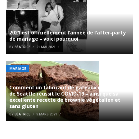
2021 est officiellement l’année de l’after-party
de mariage – voici pourquoi
BY
BÉATRICE
21 MAI 2021
MARIAGE
Comment un fabricant de gâteaux de mariage
de Seattle réussit le COVID-19 – ainsi que sa
excellente recette de brownie végétalien et
sans gluten
BY
BÉATRICE
9 MARS 2021