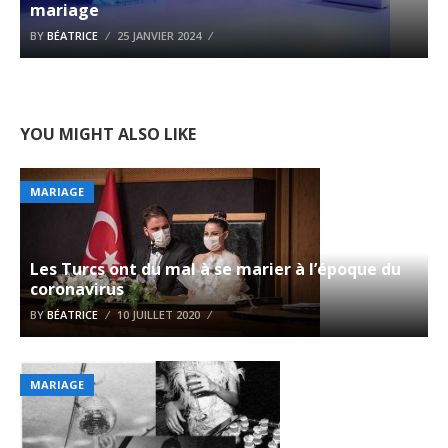
mariage
BY
BÉATRICE
25 JANVIER 2024
YOU MIGHT ALSO LIKE
MARIAGE
Les Turcs ont du mal à se marier à l’époque du
coronavirus
BY
BÉATRICE
10 JUILLET 2020
MARIAGE