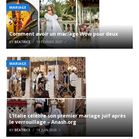
MARIAGE
Comment avoir un mariage Wow pour deux
BY
BÉATRICE
10 FÉVRIER 2021
MARIAGE
L’Italie célèbre son premier mariage juif après
le verrouillage – Anash.org
BY
BÉATRICE
18 JUIN 2020