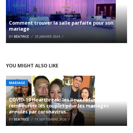
Comment trouver la salle parfaite pour son
mariage
BY
BÉATRICE
25 JANVIER 2024
YOU MIGHT ALSO LIKE
MARIAGE
COVID-19 Heartbreak: les lieux refusent de
rembourser les couples pour les mariages
annulés par coronavirus
BY
BÉATRICE
11 SEPTEMBRE 2020