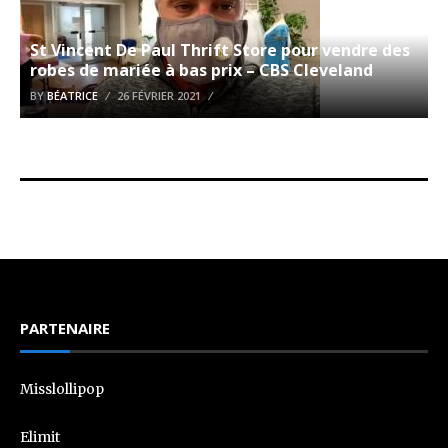
St Vincent De Paul Thrift Store pour vendre des
robes de mariée à bas prix – CBS Cleveland
BY
BÉATRICE
26 FÉVRIER 2021
PARTENAIRE
Misslollipop
Elimit