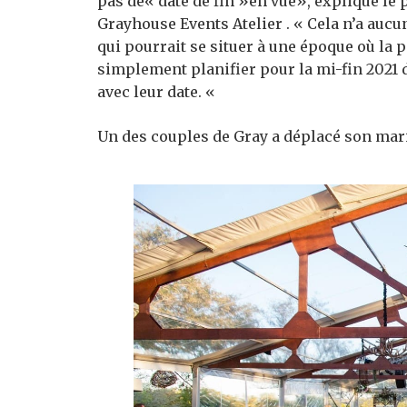
pas de« date de fin »en vue», explique le 
Grayhouse Events Atelier .
«
Cela n’a aucu
qui pourrait se situer à une époque où la 
simplement planifier pour la mi-fin 2021 
avec leur date. «
Un des couples de Gray a déplacé son ma