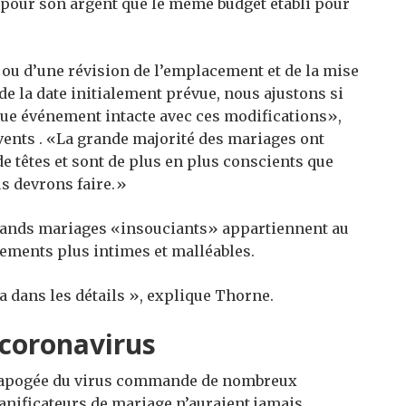
s pour son argent que le même budget établi pour
ou d’une révision de l’emplacement et de la mise
de la date initialement prévue, nous ajustons si
que événement intacte avec ces modifications»,
ents . «La grande majorité des mariages ont
 têtes et sont de plus en plus conscients que
us devrons faire.»
 grands mariages «insouciants» appartiennent au
ements plus intimes et malléables.
ra dans les détails », explique Thorne.
coronavirus
 l’apogée du virus commande de nombreux
anificateurs de mariage n’auraient jamais