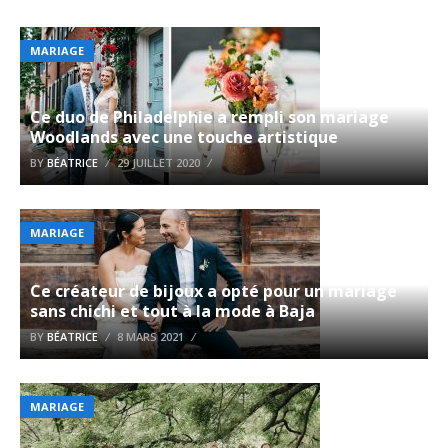
MARIAGE
Ce duo de Philadelphie a rempli son mariage
Woodlands avec une touche artistique
BY
BÉATRICE
29 JUILLET 2020
MARIAGE
Ce créateur de bijoux a opté pour un mariage
sans chichi et tout à la mode à Baja
BY
BÉATRICE
8 MARS 2021
MARIAGE