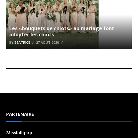
Les «bouquets de chiots» au mariage font
adopter les chiots
BY
BÉATRICE
27 AOÛT 2020
PARTENAIRE
Misslollipop