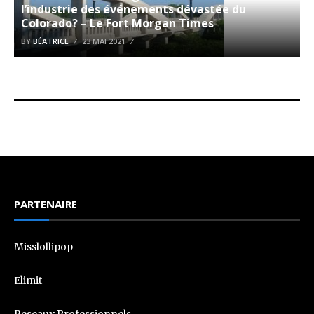
l’industrie des événements dévastée du
Colorado? – Le Fort Morgan Times
BY
BÉATRICE
23 MAI 2021
PARTENAIRE
Misslollipop
Elimit