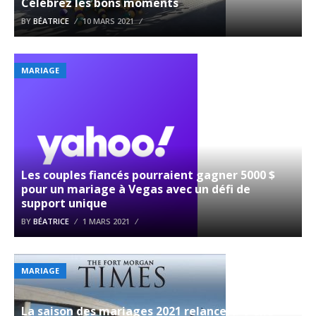
Célébrez les bons moments
BY
BÉATRICE
10 MARS 2021
MARIAGE
Les couples fiancés pourraient gagner 5000 $
pour un mariage à Vegas avec un défi de
support unique
BY
BÉATRICE
1 MARS 2021
MARIAGE
La saison des mariages 2021 relancera-t-elle