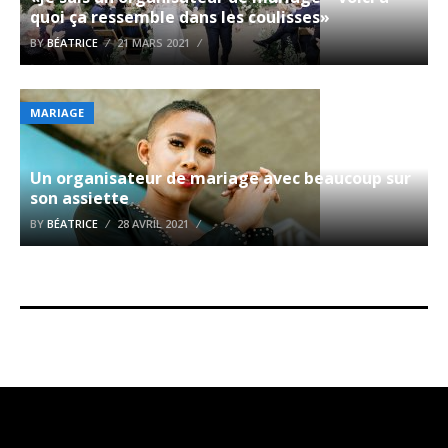
quoi ça ressemble dans les coulisses»
BY
BÉATRICE
21 MARS 2021
MARIAGE
Un organisateur de mariage avec beaucoup sur
son assiette
BY
BÉATRICE
28 AVRIL 2021