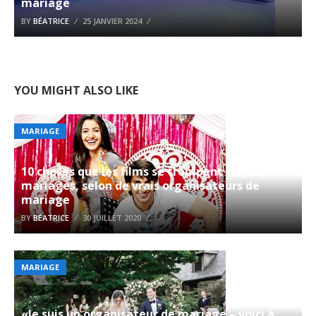
mariage
BY
BÉATRICE
25 JANVIER 2024
YOU MIGHT ALSO LIKE
MARIAGE
10 choses que les films se trompent sur les
mariages, selon de vrais organisateurs de
mariage
BY
BÉATRICE
30 JUILLET 2020
MARIAGE
«Je suis un organisateur de mariage – voici à